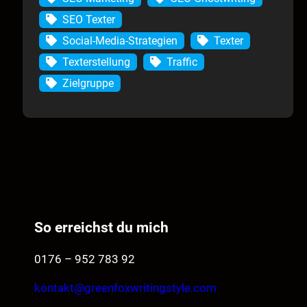
SEO Texter
Social-Media-Strategien
Texter
Texterstellung
Traffic
Zielgruppe
So erreichst du mich
0176 – 952 783 92
kontakt@greenfoxwritingstyle.com