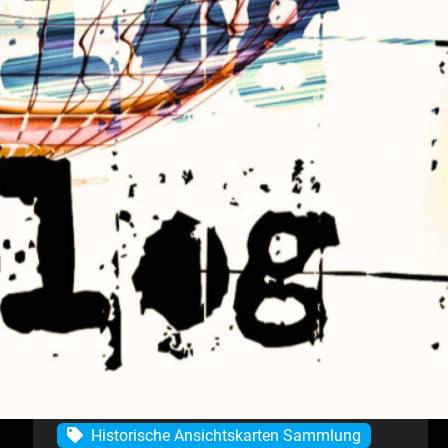
Algorithmen
Ansichtskarten Sammlung verkaufen
Ansichtskarten verkaufen
authentische starke Marke
Blog-Autorität aufbauen
Blog-Content
Blog-Content erstellen
Blog-Marketing
Blog-Optimierung
ChatGPT
einzigartig
Expertenstatus
Ghostwriting
Ghostwriting für Autoren
Ghostwriting für Blogmarketing
Ghostwriting SEO
Historische Ansichtskarten Sammlung