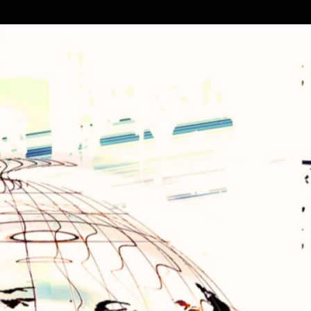
Latest Posts
Ansichtskarten Sammlung
verkaufen: Warum ein
Sammlungsreport Zeit, Geld
und Nerven spart
Blog-Marketing: Ein
Leitfaden
Ghostwriting für SEO und
Autoren
Personal Branding: Wie man