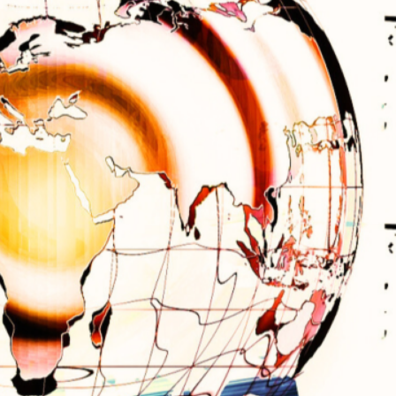
eine starke persönliche
Marke aufbaut
SEO Texter vs. ChatGPT
Categories
Blog-Marketing
Ghostwriting
Marketing-Strategien
Personal Branding
Tags